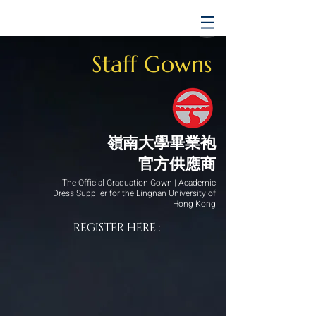
Staff Gowns
嶺南大學畢業袍
官方供應商
The Official Graduation Gown | Academic
Dress Supplier for the Lingnan University of
Hong Kong
REGISTER HERE :